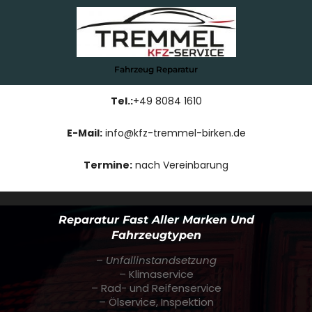
Zum
Inhalt
springen
Fahrzeug Reparatur
Tel.:
+49 8084 1610
E-Mail:
info@kfz-tremmel-birken.de
Termine:
nach Vereinbarung
Reparatur Fast Aller Marken Und
Fahrzeugtypen
–
Unfallinstandsetzung
– Klimaservice
– Rad- und Reifenservice
– Ölservice, Inspektion